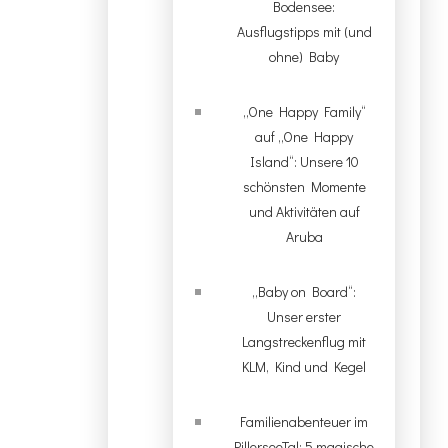
Bodensee:
Ausflugstipps mit (und
ohne) Baby
„One Happy Family“
auf „One Happy
Island“: Unsere 10
schönsten Momente
und Aktivitäten auf
Aruba
„Baby on Board“:
Unser erster
Langstreckenflug mit
KLM, Kind und Kegel
Familienabenteuer im
PillerseeTal: 5 magische