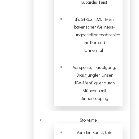
Lucardis Feist
It’s GIRLS TIME: Mein
bayerischer Wellness-
Junggesellinnenabschied
im Dorfbad
Tannermühl
Vorspeise, Hauptgang,
Brautjungfer: Unser
JGA-Menü quer durch
München mit
Dinnerhopping
Storytime
Von der Kunst, kein