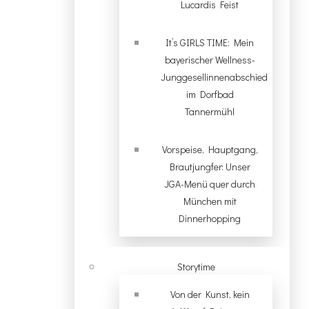
Lucardis Feist
It’s GIRLS TIME: Mein
bayerischer Wellness-
Junggesellinnenabschied
im Dorfbad
Tannermühl
Vorspeise, Hauptgang,
Brautjungfer: Unser
JGA-Menü quer durch
München mit
Dinnerhopping
Storytime
Von der Kunst, kein