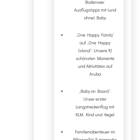
Bodensee:
Ausflugstipps mit (und
ohne) Baby
„One Happy Family“
auf „One Happy
Island“: Unsere 10
schönsten Momente
und Aktivitäten auf
Aruba
„Baby on Board“:
Unser erster
Langstreckenflug mit
KLM, Kind und Kegel
Familienabenteuer im
PillerseeTal: 5 magische