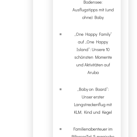
Bodensee:
Ausflugstipps mit (und
ohne) Baby
„One Happy Family“
auf „One Happy
Island“: Unsere 10
schönsten Momente
und Aktivitäten auf
Aruba
„Baby on Board“:
Unser erster
Langstreckenflug mit
KLM, Kind und Kegel
Familienabenteuer im
PillerseeTal: 5 magische