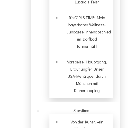
Lucardis Feist
It’s GIRLS TIME: Mein
bayerischer Wellness-
Junggesellinnenabschied
im Dorfbad
Tannermühl
Vorspeise, Hauptgang,
Brautjungfer: Unser
JGA-Menü quer durch
München mit
Dinnerhopping
Storytime
Von der Kunst, kein