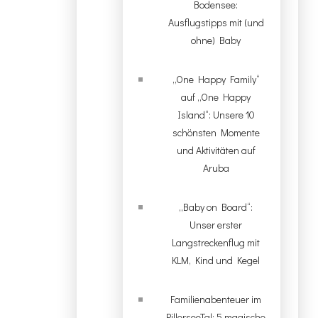
Bodensee:
Ausflugstipps mit (und
ohne) Baby
„One Happy Family“
auf „One Happy
Island“: Unsere 10
schönsten Momente
und Aktivitäten auf
Aruba
„Baby on Board“:
Unser erster
Langstreckenflug mit
KLM, Kind und Kegel
Familienabenteuer im
PillerseeTal: 5 magische