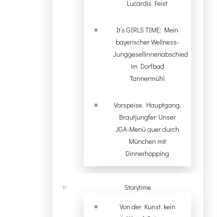
Lucardis Feist
It’s GIRLS TIME: Mein
bayerischer Wellness-
Junggesellinnenabschied
im Dorfbad
Tannermühl
Vorspeise, Hauptgang,
Brautjungfer: Unser
JGA-Menü quer durch
München mit
Dinnerhopping
Storytime
Von der Kunst, kein