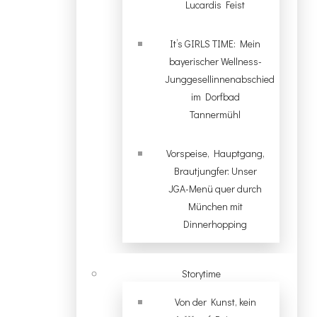
Lucardis Feist
It’s GIRLS TIME: Mein
bayerischer Wellness-
Junggesellinnenabschied
im Dorfbad
Tannermühl
Vorspeise, Hauptgang,
Brautjungfer: Unser
JGA-Menü quer durch
München mit
Dinnerhopping
Storytime
Von der Kunst, kein