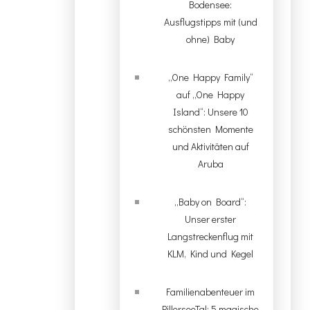
Bodensee:
Ausflugstipps mit (und
ohne) Baby
„One Happy Family“
auf „One Happy
Island“: Unsere 10
schönsten Momente
und Aktivitäten auf
Aruba
„Baby on Board“:
Unser erster
Langstreckenflug mit
KLM, Kind und Kegel
Familienabenteuer im
PillerseeTal: 5 magische